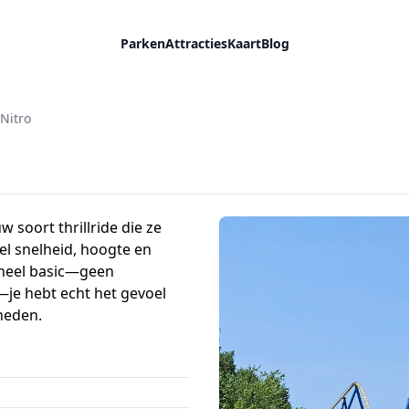
Parken
Attracties
Kaart
Blog
Nitro
w soort thrillride die ze
l snelheid, hoogte en
n heel basic—geen
—je hebt echt het gevoel
heden.