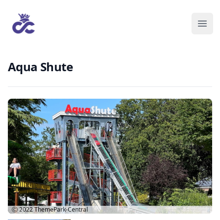
Aqua Shute
Ⓒ 2022
ThemePark-Central