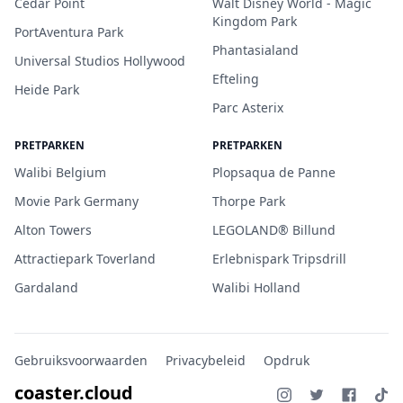
Cedar Point
Walt Disney World - Magic
Kingdom Park
PortAventura Park
Phantasialand
Universal Studios Hollywood
Efteling
Heide Park
Parc Asterix
PRETPARKEN
PRETPARKEN
Walibi Belgium
Plopsaqua de Panne
Movie Park Germany
Thorpe Park
Alton Towers
LEGOLAND® Billund
Attractiepark Toverland
Erlebnispark Tripsdrill
Gardaland
Walibi Holland
Gebruiksvoorwaarden
Privacybeleid
Opdruk
coaster.cloud