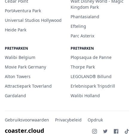
Cedar Point
Walt Disney World - Magic
Kingdom Park
PortAventura Park
Phantasialand
Universal Studios Hollywood
Efteling
Heide Park
Parc Asterix
PRETPARKEN
PRETPARKEN
Walibi Belgium
Plopsaqua de Panne
Movie Park Germany
Thorpe Park
Alton Towers
LEGOLAND® Billund
Attractiepark Toverland
Erlebnispark Tripsdrill
Gardaland
Walibi Holland
Gebruiksvoorwaarden
Privacybeleid
Opdruk
coaster.cloud