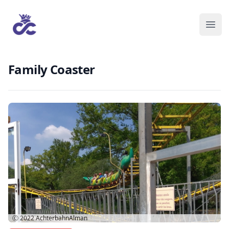
Family Coaster
Ⓒ 2022
AchterbahnAlman