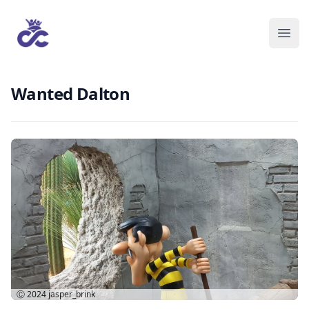
Wanted Dalton
Ⓒ 2024
jasper_brink