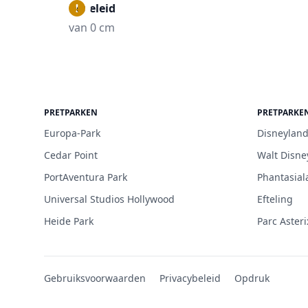
Begeleid
van 0 cm
PRETPARKEN
PRETPARKE
Europa-Park
Disneyland
Cedar Point
Walt Disne
PortAventura Park
Phantasial
Universal Studios Hollywood
Efteling
Heide Park
Parc Asteri
Gebruiksvoorwaarden
Privacybeleid
Opdruk