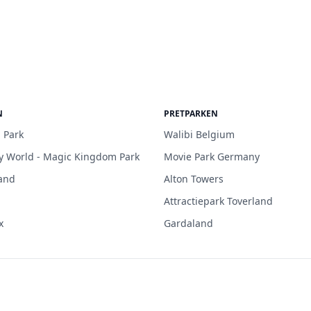
N
PRETPARKEN
 Park
Walibi Belgium
y World - Magic Kingdom Park
Movie Park Germany
and
Alton Towers
Attractiepark Toverland
x
Gardaland