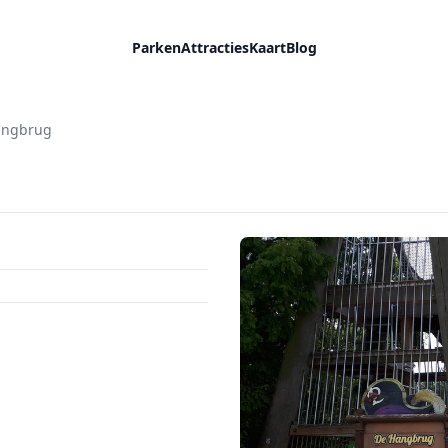
Parken
Attracties
Kaart
Blog
angbrug