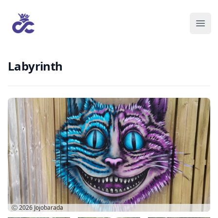
Labyrinth
Ⓒ 2026
Jojobarada