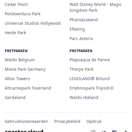
Cedar Point
Walt Disney World - Magic
Kingdom Park
PortAventura Park
Phantasialand
Universal Studios Hollywood
Efteling
Heide Park
Parc Asterix
PRETPARKEN
PRETPARKEN
Walibi Belgium
Plopsaqua de Panne
Movie Park Germany
Thorpe Park
Alton Towers
LEGOLAND® Billund
Attractiepark Toverland
Erlebnispark Tripsdrill
Gardaland
Walibi Holland
Gebruiksvoorwaarden
Privacybeleid
Opdruk
coaster.cloud