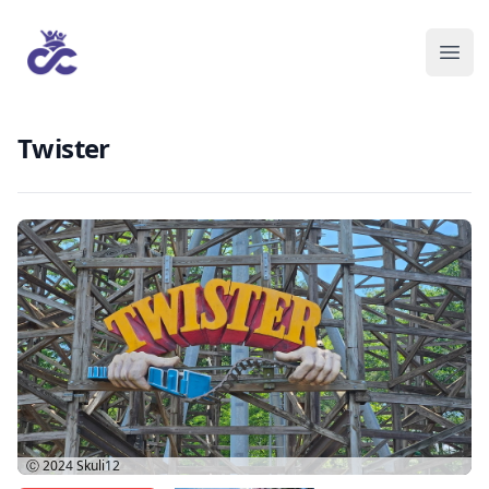
Twister
Ⓒ 2024
Skuli12