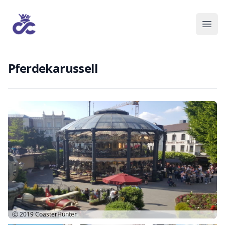
Pferdekarussell
Ⓒ 2019
CoasterHunter