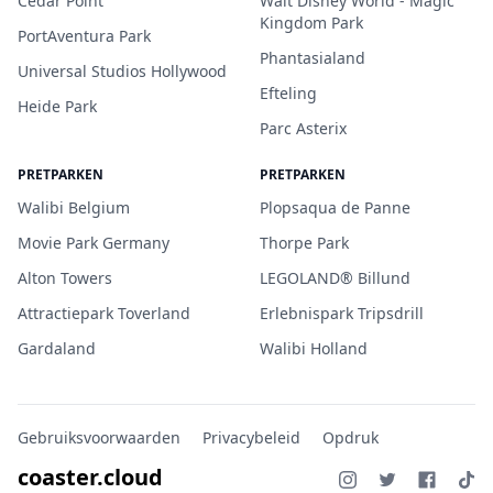
Cedar Point
Walt Disney World - Magic
Kingdom Park
PortAventura Park
Phantasialand
Universal Studios Hollywood
Efteling
Heide Park
Parc Asterix
PRETPARKEN
PRETPARKEN
Walibi Belgium
Plopsaqua de Panne
Movie Park Germany
Thorpe Park
Alton Towers
LEGOLAND® Billund
Attractiepark Toverland
Erlebnispark Tripsdrill
Gardaland
Walibi Holland
Gebruiksvoorwaarden
Privacybeleid
Opdruk
coaster.cloud