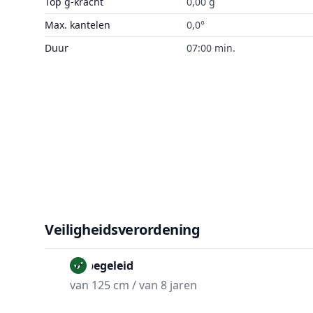
Top g-kracht
0,00 g
Max. kantelen
0,0°
Duur
07:00 min.
Veiligheidsverordening
Onbegeleid
van 125 cm / van 8 jaren