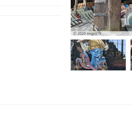
Ⓒ 2020
migo315