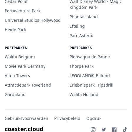
Cedar Point
Walt Disney World - Magic
Kingdom Park
PortAventura Park
Phantasialand
Universal Studios Hollywood
Efteling
Heide Park
Parc Asterix
PRETPARKEN
PRETPARKEN
Walibi Belgium
Plopsaqua de Panne
Movie Park Germany
Thorpe Park
Alton Towers
LEGOLAND® Billund
Attractiepark Toverland
Erlebnispark Tripsdrill
Gardaland
Walibi Holland
Gebruiksvoorwaarden
Privacybeleid
Opdruk
coaster.cloud