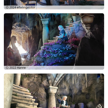
Ⓒ 2024
eftelingvisitor
Ⓒ 2022
Hanne