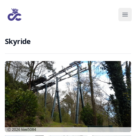
Skyride
Ⓒ 2026
kiwi5084