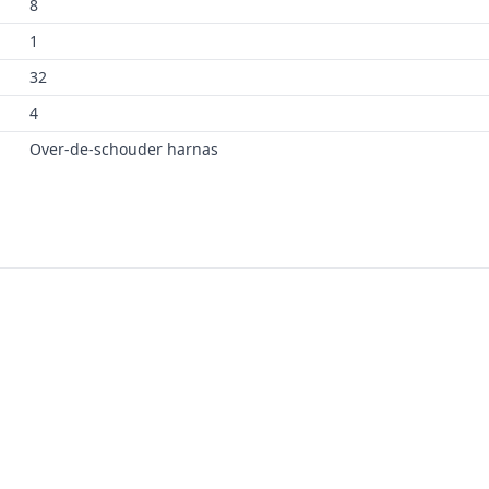
8
1
32
4
Over-de-schouder harnas