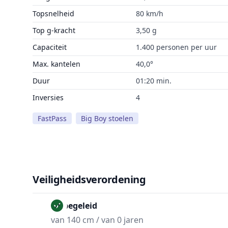
Topsnelheid
80 km/h
Top g-kracht
3,50 g
Capaciteit
1.400 personen per uur
Max. kantelen
40,0°
Duur
01:20 min.
Inversies
4
FastPass
Big Boy stoelen
Veiligheidsverordening
Onbegeleid
van 140 cm / van 0 jaren