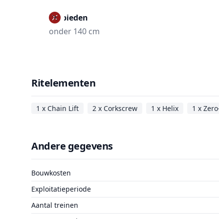
Verbieden
onder 140 cm
Ritelementen
1 x Chain Lift
2 x Corkscrew
1 x Helix
1 x Zero
Andere gegevens
Bouwkosten
Exploitatieperiode
Aantal treinen