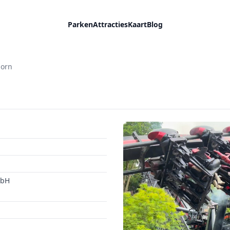
Parken
Attracties
Kaart
Blog
born
mbH