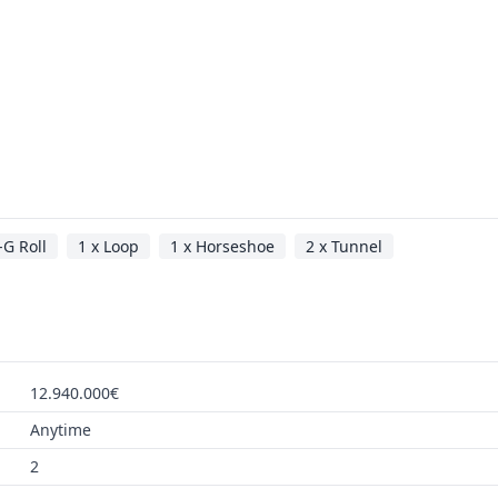
-G Roll
1 x Loop
1 x Horseshoe
2 x Tunnel
12.940.000€
Anytime
2