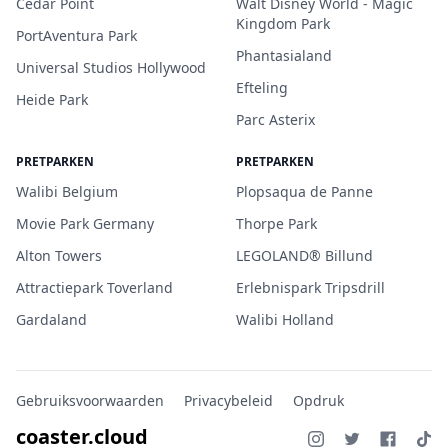
Cedar Point
Walt Disney World - Magic
Kingdom Park
PortAventura Park
Phantasialand
Universal Studios Hollywood
Efteling
Heide Park
Parc Asterix
PRETPARKEN
PRETPARKEN
Walibi Belgium
Plopsaqua de Panne
Movie Park Germany
Thorpe Park
Alton Towers
LEGOLAND® Billund
Attractiepark Toverland
Erlebnispark Tripsdrill
Gardaland
Walibi Holland
Gebruiksvoorwaarden
Privacybeleid
Opdruk
coaster.cloud