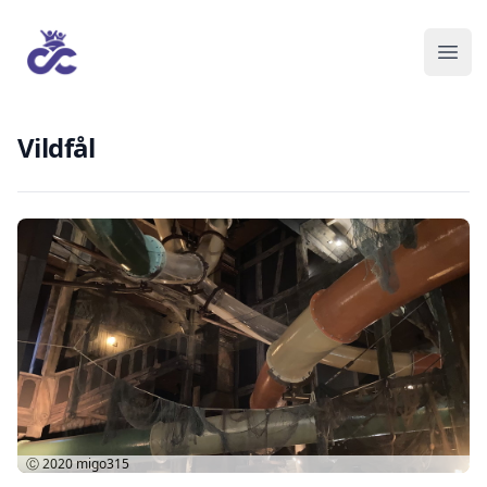
Vildfål
Ⓒ 2020
migo315