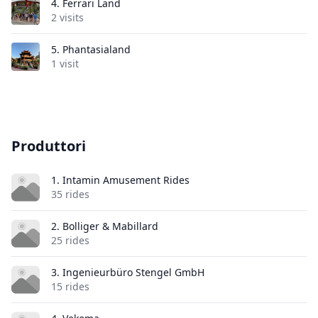
4.
Ferrari Land
2 visits
5.
Phantasialand
1 visit
Produttori
1. Intamin Amusement Rides
35 rides
2. Bolliger & Mabillard
25 rides
3. Ingenieurbüro Stengel GmbH
15 rides