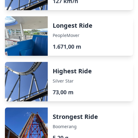
127 km/h
Longest Ride
PeopleMover
1.671,00 m
Highest Ride
Silver Star
73,00 m
Strongest Ride
Boomerang
5,20 g