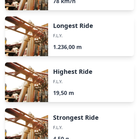
78 km/h
Longest Ride
F.L.Y.
1.236,00 m
Highest Ride
F.L.Y.
19,50 m
Strongest Ride
F.L.Y.
4,50 g