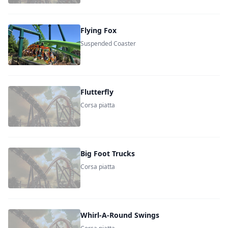
Flying Fox
Suspended Coaster
Flutterfly
Corsa piatta
Big Foot Trucks
Corsa piatta
Whirl-A-Round Swings