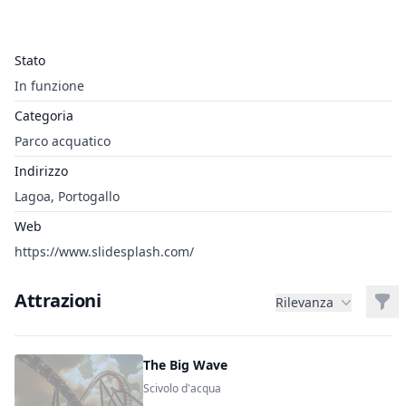
Stato
In funzione
Categoria
Parco acquatico
Indirizzo
Lagoa, Portogallo
Web
https://www.slidesplash.com/
Attrazioni
Filt
Rilevanza
The Big Wave
Scivolo d'acqua