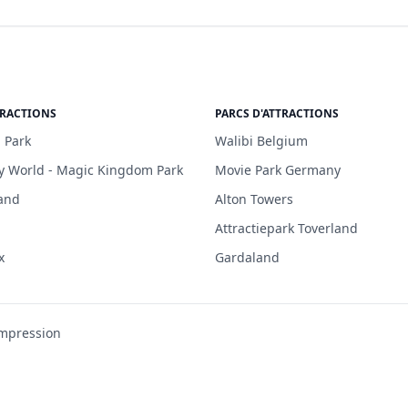
TRACTIONS
PARCS D'ATTRACTIONS
 Park
Walibi Belgium
y World - Magic Kingdom Park
Movie Park Germany
and
Alton Towers
Attractiepark Toverland
x
Gardaland
mpression