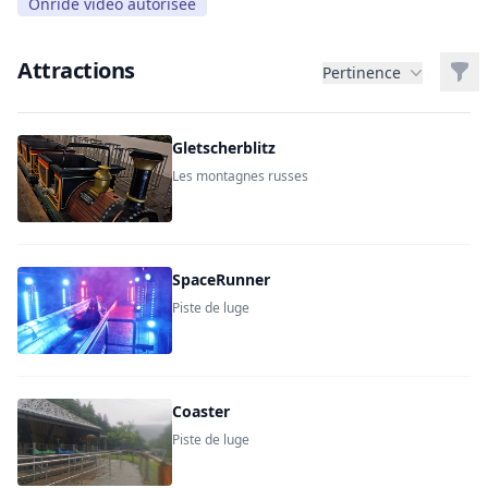
Onride vidéo autorisée
Attractions
Filt
Pertinence
Gletscherblitz
Les montagnes russes
SpaceRunner
Piste de luge
Coaster
Piste de luge