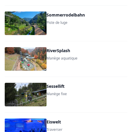
Sommerrodelbahn
Piste de luge
RiverSplash
Manège aquatique
Sessellift
Manège fixe
Eiswelt
Traverser