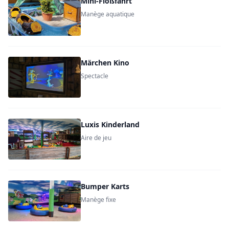
Mini-Floßfahrt
Manège aquatique
Märchen Kino
Spectacle
Luxis Kinderland
Aire de jeu
Bumper Karts
Manège fixe