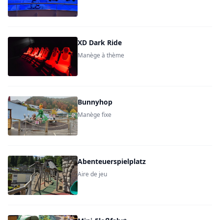
XD Dark Ride
Manège à thème
Bunnyhop
Manège fixe
Abenteuerspielplatz
Aire de jeu