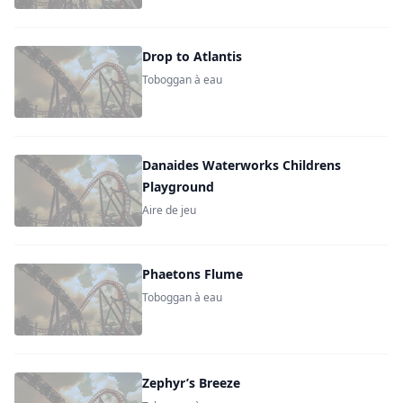
Drop to Atlantis
Toboggan à eau
Danaides Waterworks Childrens
Playground
Aire de jeu
Phaetons Flume
Toboggan à eau
Zephyr’s Breeze