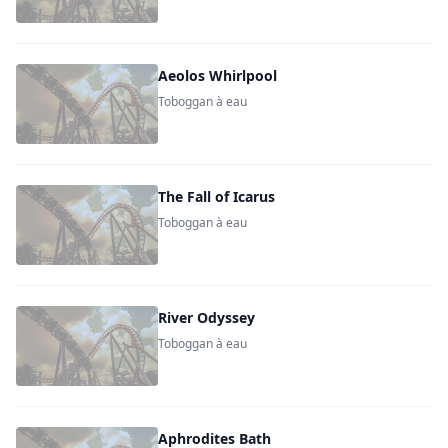
Aeolos Whirlpool
Toboggan à eau
The Fall of Icarus
Toboggan à eau
River Odyssey
Toboggan à eau
Aphrodites Bath