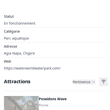
Statut
En fonctionnement
Catégorie
Parc aquatique
Adresse
Agia Napa, Chypre
Web
https://waterworldwaterpark.com/
Attractions
Filt
Pertinence
Poseidons Wave
Piscine