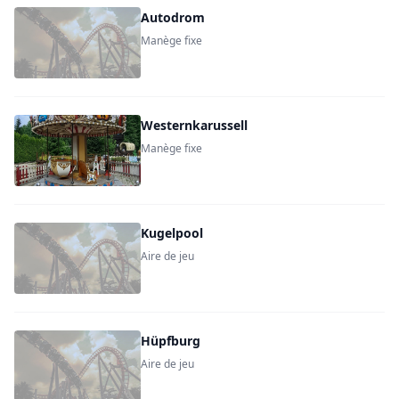
Autodrom
Manège fixe
Westernkarussell
Manège fixe
Kugelpool
Aire de jeu
Hüpfburg
Aire de jeu