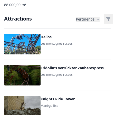
88 000,00 m²
Attractions
Filt
Pertinence
Helios
Les montagnes russes
Fridolin's verrückter Zauberexpress
Les montagnes russes
Knights Ride Tower
Manège fixe