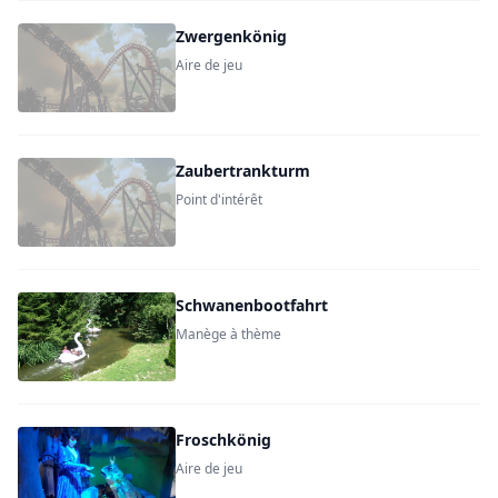
Zwergenkönig
Aire de jeu
Zaubertrankturm
Point d'intérêt
Schwanenbootfahrt
Manège à thème
Froschkönig
Aire de jeu