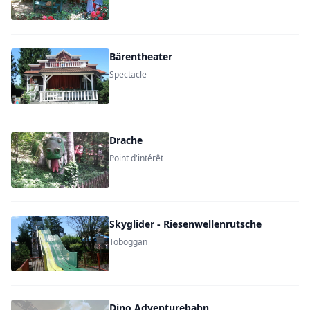
Bärentheater
Spectacle
Drache
Point d'intérêt
Skyglider - Riesenwellenrutsche
Toboggan
Dino Adventurebahn