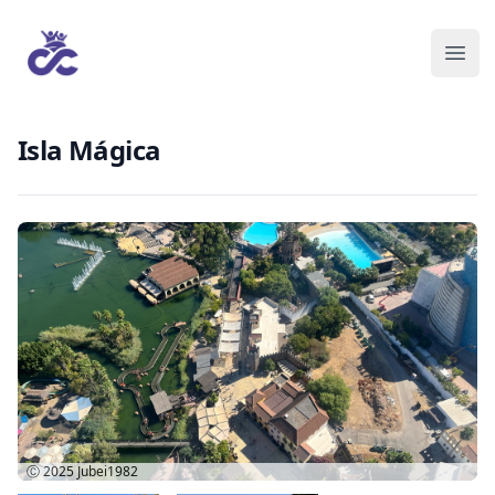
Isla Mágica
Ⓒ 2025
Jubei1982