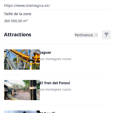
https://www.islamagica.es/
Taille de la zone
360 000,00 m²
Attractions
Filt
Pertinence
Jaguar
Les montagnes russes
El Tren del Potosí
Les montagnes russes