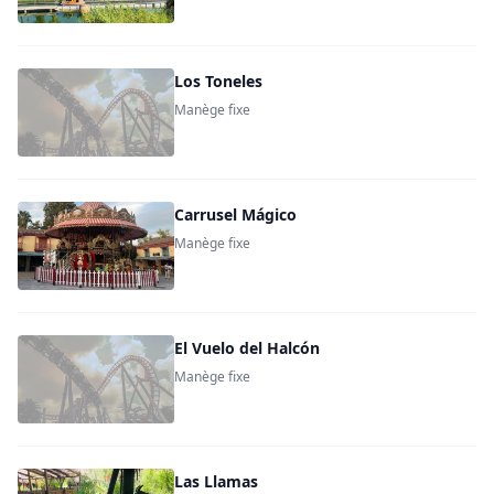
Los Toneles
Manège fixe
Carrusel Mágico
Manège fixe
El Vuelo del Halcón
Manège fixe
Las Llamas