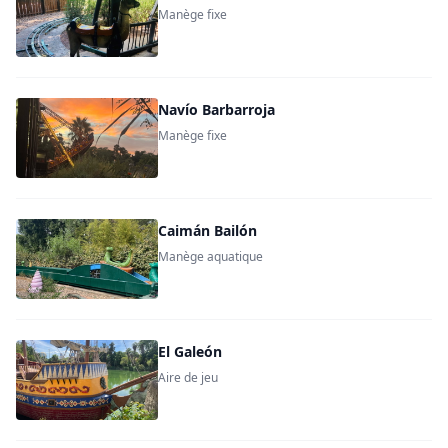
Manège fixe
Navío Barbarroja
Manège fixe
Caimán Bailón
Manège aquatique
El Galeón
Aire de jeu