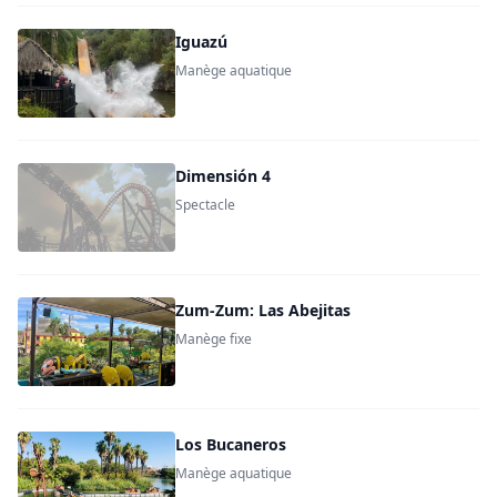
Iguazú
Manège aquatique
Dimensión 4
Spectacle
Zum-Zum: Las Abejitas
Manège fixe
Los Bucaneros
Manège aquatique