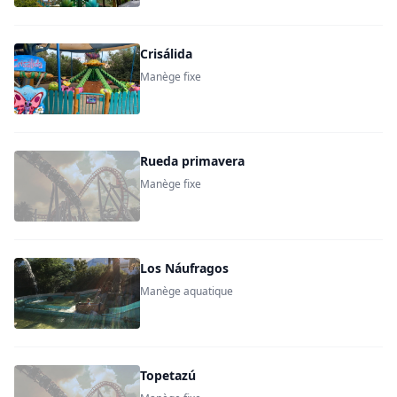
Crisálida
Manège fixe
Rueda primavera
Manège fixe
Los Náufragos
Manège aquatique
Topetazú