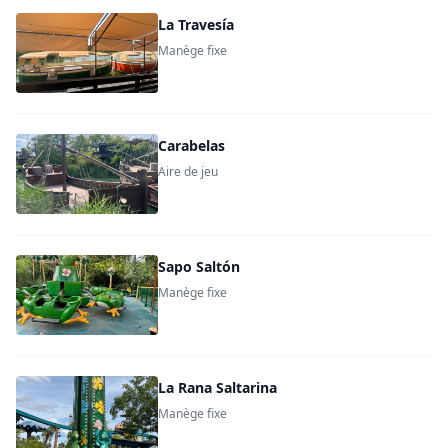
La Travesía
Manège fixe
Carabelas
Aire de jeu
Sapo Saltón
Manège fixe
La Rana Saltarina
Manège fixe