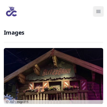
Images
Ⓒ 2021
migo315