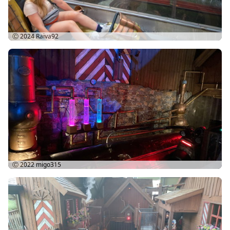
Ⓒ 2024
Raiva92
Ⓒ 2022
migo315