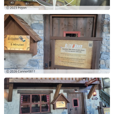
Ⓒ 2023
Poyon
Ⓒ 2026
Connor0811