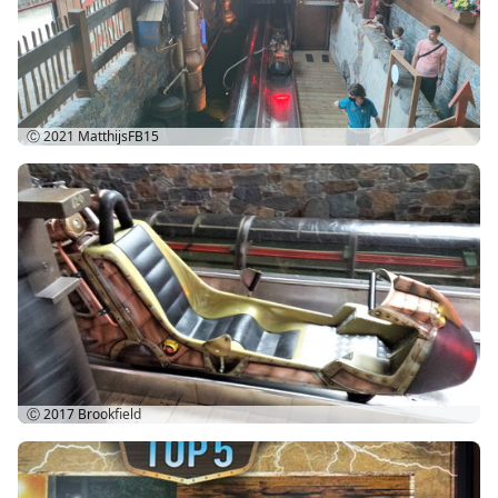
Ⓒ 2021
MatthijsFB15
Ⓒ 2017
Brookfield