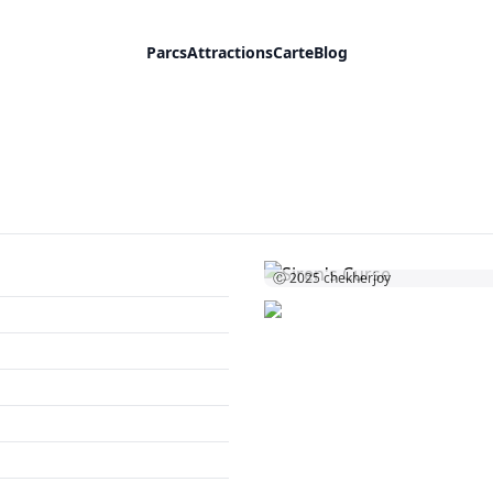
Parcs
Attractions
Carte
Blog
Ⓒ 2025
chekherjoy