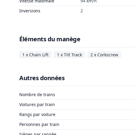
Vitesse maximale
94 km/h
Inversions
2
Éléments du manège
1 x Chain Lift
1 x Tilt Track
2 x Corkscrew
Autres données
Nombre de trains
Voitures par train
Rangs par voiture
Personnes par train
Sièges par rangée