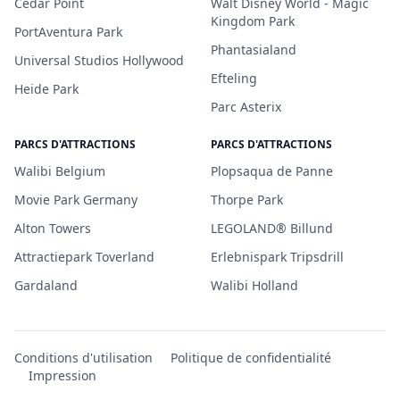
Cedar Point
Walt Disney World - Magic
Kingdom Park
PortAventura Park
Phantasialand
Universal Studios Hollywood
Efteling
Heide Park
Parc Asterix
PARCS D'ATTRACTIONS
PARCS D'ATTRACTIONS
Walibi Belgium
Plopsaqua de Panne
Movie Park Germany
Thorpe Park
Alton Towers
LEGOLAND® Billund
Attractiepark Toverland
Erlebnispark Tripsdrill
Gardaland
Walibi Holland
Conditions d'utilisation
Politique de confidentialité
Impression