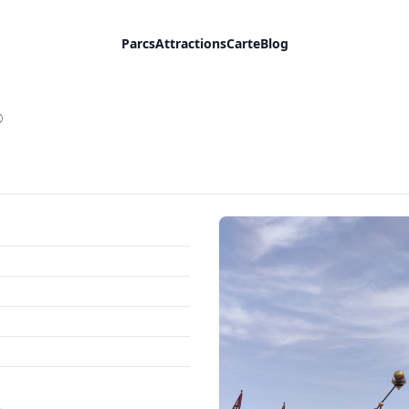
Parcs
Attractions
Carte
Blog
®