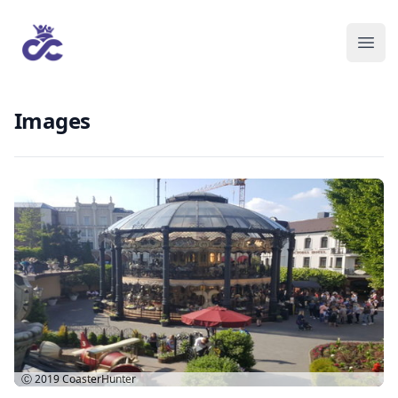
Images
Ⓒ 2019
CoasterHunter