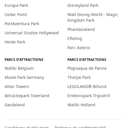
Europa-Park
Disneyland Park
Cedar Point
Walt Disney World - Magic
Kingdom Park
PortAventura Park
Phantasialand
Universal Studios Hollywood
Efteling
Heide Park
Parc Asterix
PARCS D'ATTRACTIONS
PARCS D'ATTRACTIONS
Walibi Belgium
Plopsaqua de Panne
Movie Park Germany
Thorpe Park
Alton Towers
LEGOLAND® Billund
Attractiepark Toverland
Erlebnispark Tripsdrill
Gardaland
Walibi Holland
Conditions d'utilisation
Politique de confidentialité