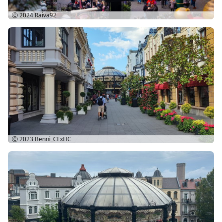
Ⓒ 2024
Raiva92
Ⓒ 2023
Benni_CFxHC