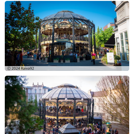
Ⓒ 2024
Raiva92