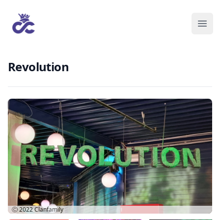
Revolution
Ⓒ 2022
Clanfamily