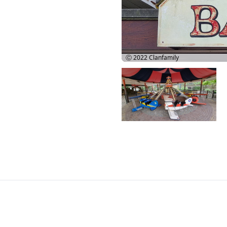
Ⓒ 2022
Clanfamily