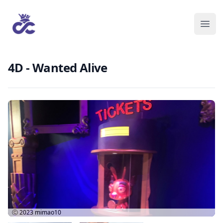
4D - Wanted Alive
Ⓒ 2023
mimao10