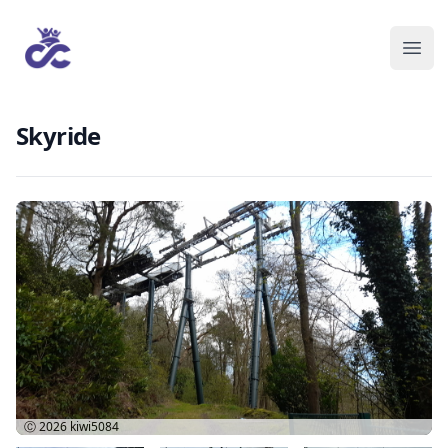
Skyride
Ⓒ 2026
kiwi5084