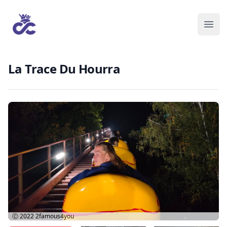
La Trace Du Hourra
Ⓒ 2022
2famous4you