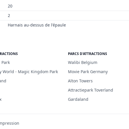
20
2
Harnais au-dessus de l'épaule
TRACTIONS
PARCS D'ATTRACTIONS
 Park
Walibi Belgium
y World - Magic Kingdom Park
Movie Park Germany
and
Alton Towers
Attractiepark Toverland
x
Gardaland
mpression