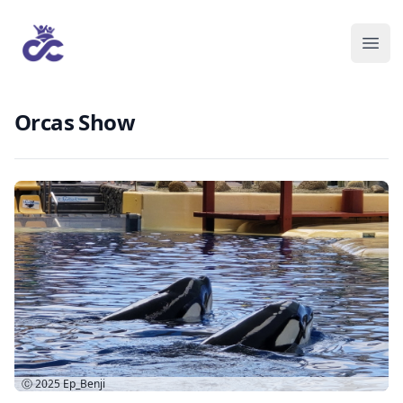
Orcas Show
Ⓒ 2025
Ep_Benji