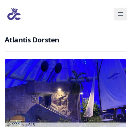
Atlantis Dorsten
Ⓒ 2020
migo315