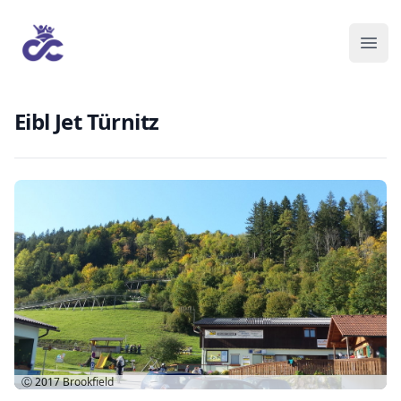
Eibl Jet Türnitz
Ⓒ 2017
Brookfield