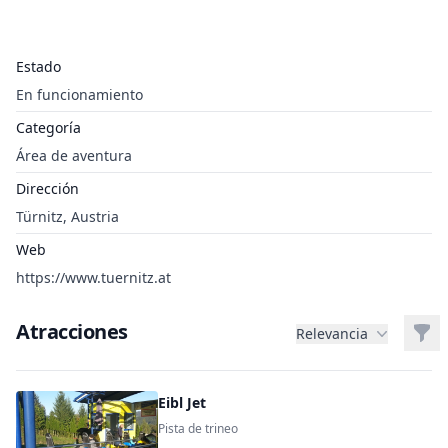
Estado
En funcionamiento
Categoría
Área de aventura
Dirección
Türnitz, Austria
Web
https://www.tuernitz.at
Atracciones
Filt
Relevancia
Eibl Jet
Pista de trineo