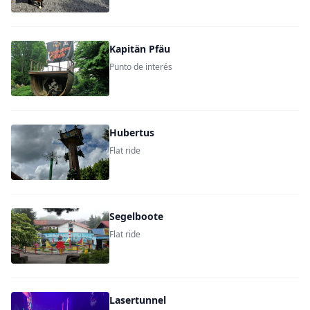
Kapitän Pfäu
Punto de interés
Hubertus
Flat ride
Segelboote
Flat ride
Lasertunnel