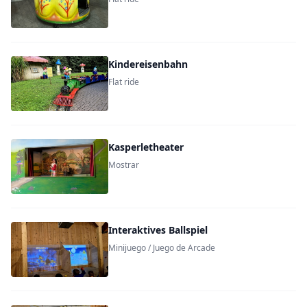
Kindereisenbahn
Flat ride
Kasperletheater
Mostrar
Interaktives Ballspiel
Minijuego / Juego de Arcade