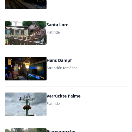
Santa Lore
Flat ride
Hans Dampf
Atracción temática
Verrückte Palme
Flat ride
Riesenrutsche