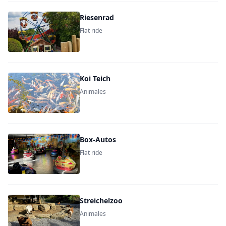
Riesenrad
Flat ride
Koi Teich
Animales
Box-Autos
Flat ride
Streichelzoo
Animales