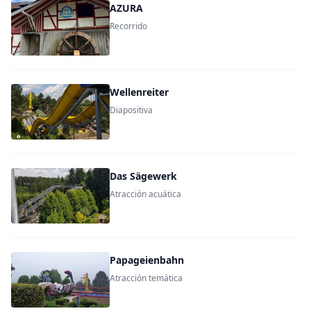
AZURA
Recorrido
Wellenreiter
Diapositiva
Das Sägewerk
Atracción acuática
Papageienbahn
Atracción temática