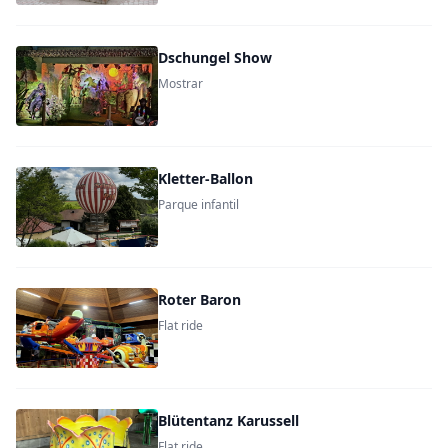
Dschungel Show
Mostrar
Kletter-Ballon
Parque infantil
Roter Baron
Flat ride
Blütentanz Karussell
Flat ride