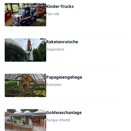
Kinder-Trucks
Flat ride
Raketenrutsche
Diapositiva
Papageiengehege
Animales
Goldwaschanlage
Parque infantil