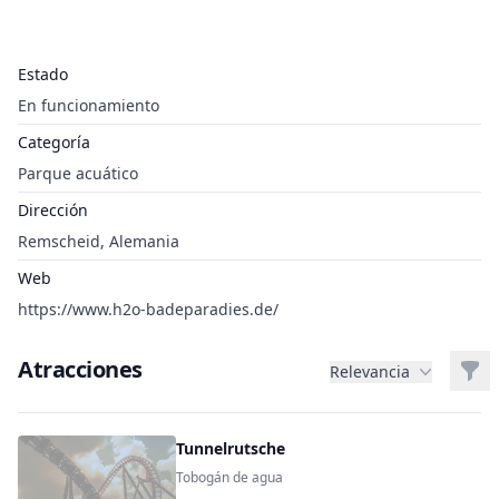
Estado
En funcionamiento
Categoría
Parque acuático
Dirección
Remscheid, Alemania
Web
https://www.h2o-badeparadies.de/
Atracciones
Filt
Relevancia
Tunnelrutsche
Tobogán de agua