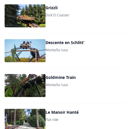
Grizzli
Disk'O Coaster
Descente en Schlitt’
Montaña rusa
Goldmine Train
Montaña rusa
Le Manoir Hanté
Flat ride