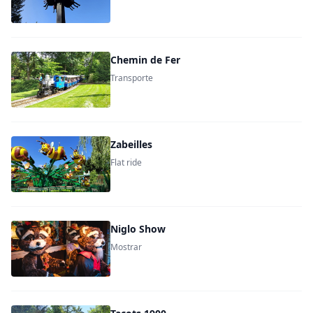
Chemin de Fer
Transporte
Zabeilles
Flat ride
Niglo Show
Mostrar