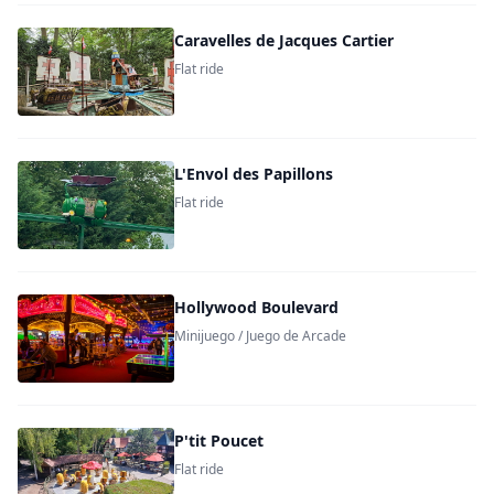
Caravelles de Jacques Cartier
Flat ride
L'Envol des Papillons
Flat ride
Hollywood Boulevard
Minijuego / Juego de Arcade
P'tit Poucet
Flat ride