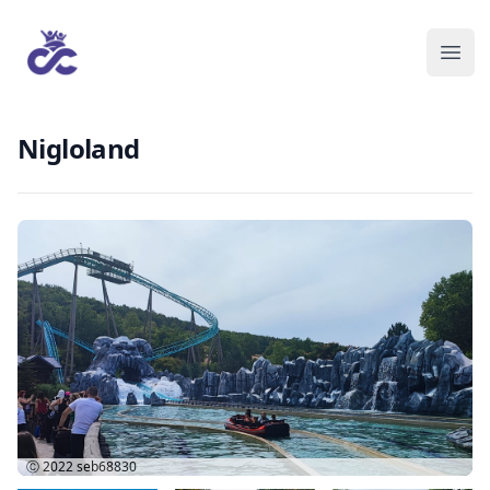
Nigloland
Ⓒ 2022
seb68830