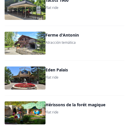
Tacots 1900
Flat ride
Ferme d'Antonin
Atracción temática
Eden Palais
Flat ride
Hérissons de la forét magique
Flat ride