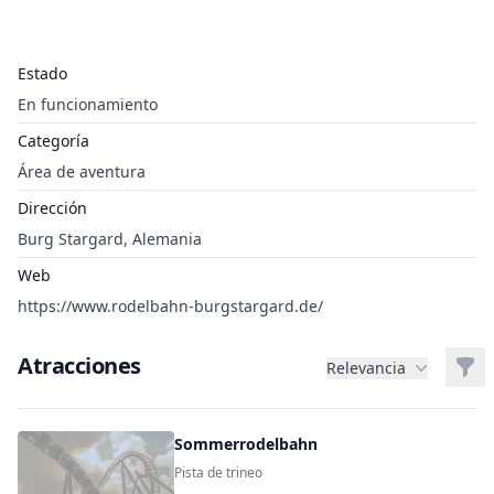
Estado
En funcionamiento
Categoría
Área de aventura
Dirección
Burg Stargard, Alemania
Web
https://www.rodelbahn-burgstargard.de/
Atracciones
Filt
Relevancia
Sommerrodelbahn
Pista de trineo