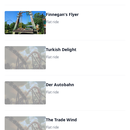
Finnegan's Flyer
Flat ride
Turkish Delight
Flat ride
Der Autobahn
Flat ride
The Trade Wind
Flat ride