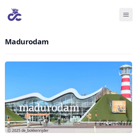
Madurodam
Ⓒ 2025
de_bokkenrijder