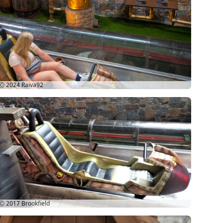
Ⓒ 2024
Raiva92
Ⓒ 2017
Brookfield