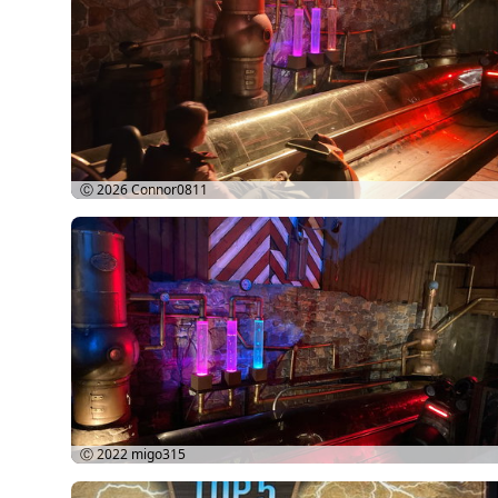
Ⓒ 2026
Connor0811
Ⓒ 2022
migo315