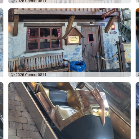
Ⓒ 2026
Connor0811
Ⓒ 2026
Connor0811