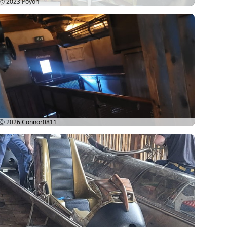
Ⓒ 2023
Poyon
Ⓒ 2026
Connor0811