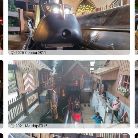
Ⓒ 2026
Connor0811
Ⓒ 2021
MatthijsFB15