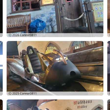
Ⓒ 2026
Connor0811
Ⓒ 2025
Connor0811