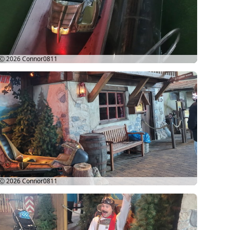
Ⓒ 2026
Connor0811
Ⓒ 2026
Connor0811