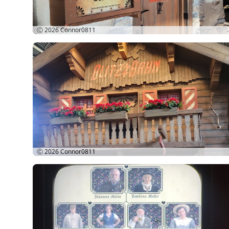
Ⓒ 2026
Connor0811
Ⓒ 2026
Connor0811