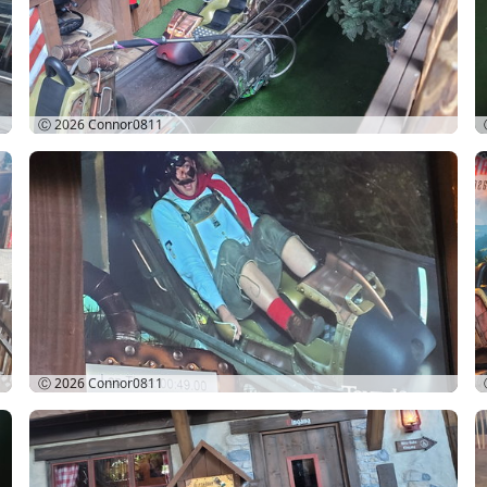
Ⓒ 2026
Connor0811
Ⓒ 2026
Connor0811