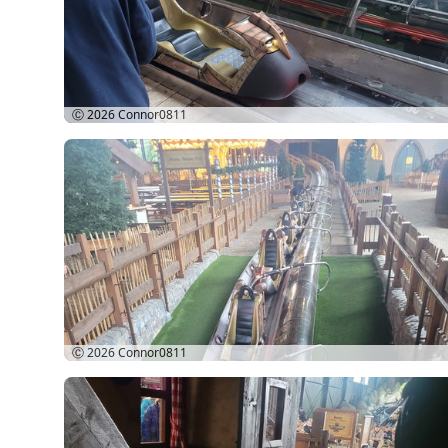
Ⓒ 2026
Connor0811
Ⓒ 2026
Connor0811