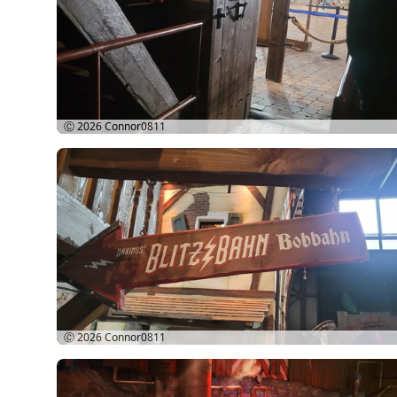
Ⓒ 2026
Connor0811
Ⓒ 2026
Connor0811