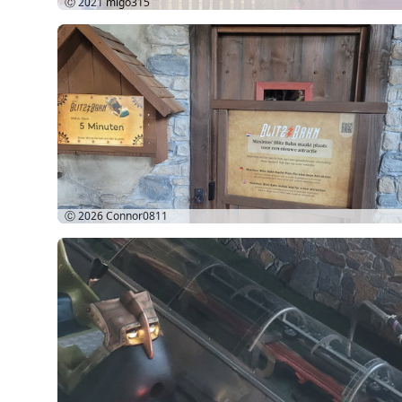
Ⓒ 2021
migo315
Ⓒ 2026
Connor0811