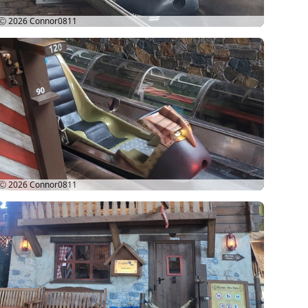
Ⓒ 2026
Connor0811
Ⓒ 2026
Connor0811