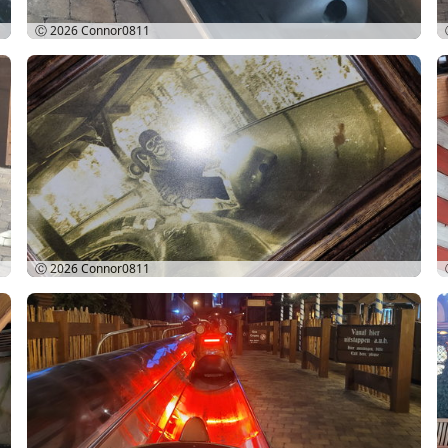
Ⓒ 2026
Connor0811
Ⓒ 2026
Connor0811